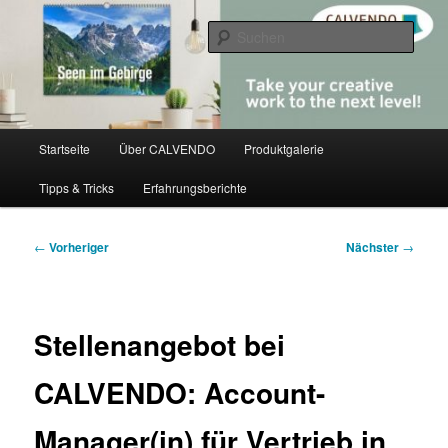
Zum
share creativity
primären
Such
Inhalt
springen
CALVENDO
Hauptmenü
Startseite
Über CALVENDO
Produktgalerie
Tipps & Tricks
Erfahrungsberichte
Beitragsnavigation
←
Vorheriger
Nächster
→
Stellenangebot bei
CALVENDO: Account-
Manager(in) für Vertrieb in