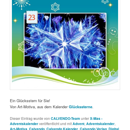
Ein Glücksstern für Sie!
Von Art-Motiva, aus dem Kalender
Glückssterne
.
Dieser Eintrag wurde von
CALVENDO-Team
unter
X-Mas -
Adventskalender
veröffentlicht und mit
Advent
,
Adventskalender
,
Art-Motiva
,
Calvendo
,
Calvendo Kalender
,
Calvendo Verlag
,
Digital