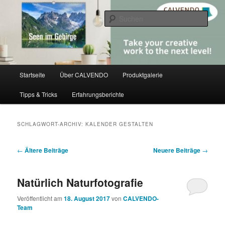
Zum
Zum
share creativity
primären
sekundären
Such
Inhalt
Inhalt
springen
springen
CALVENDO
Hauptmenü
Startseite
Über CALVENDO
Produktgalerie
Tipps & Tricks
Erfahrungsberichte
SCHLAGWORT-ARCHIV:
KALENDER GESTALTEN
Beitragsnavigation
←
Ältere Beiträge
Neuere Beiträge
→
Natürlich Naturfotografie
Veröffentlicht am
18. August 2017
von
CALVENDO-
Team