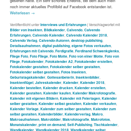
gesehen hatte. Ein sehr schönes Erlebnis, bei dem auch mein
noch immer aktuelles Profilbild auf Facebook entstanden ist.
Weiterlesen
→
Veröffentlicht unter
Interviews und Erfahrungen
|
Verschlagwortet mit
Bilder von Insekten
,
Bildkalender
,
Calvendo
,
Calvendo
Erfahrungen
,
Calvendo Kalender
,
Calvendo Kalender 2018
,
Calvendo Verlag
,
Calvendo-Autoren
,
desktop publishing
,
Detailsaufnahmen
,
digital publishing
,
eigene Fotos verkaufen
,
Erfahrungen mit Calvendo
,
Ferdigrafie
,
Ferdinand Schwenkglenks
,
Fliege Foto
,
Foto Fliege
,
Foto Motte
,
Foto von einer Motte
,
Foto von
Fliege
,
Fotokalender
,
Fotokalender A2
,
Fotokalender erstellen
,
Fotokalender gestalten
,
Fotokalender selber gestalten
,
Fotokalender selbst gestalten
,
Fotos Insekten
,
Geburtstagskalender
,
Gottesanbeterin
,
Insektenbilder
,
Insektenflügel
,
Jahreskalender
,
Kalender
,
Kalender 2018
,
Kalender bestellen
,
Kalender drucken
,
Kalender erstellen
,
Kalender gestalten
,
Kalender kaufen
,
Kalender Makrofotografie
,
Kalender mit eigenen Bildern
,
Kalender mit Feiertagen
,
Kalender
selber gestalten
,
Kalender selbst gestalten
,
Kalender verkaufen
,
Kalender Vorlage
,
Kalender zum selber gestalten
,
Kalender zum
selbst gestalten
,
Kalenderbilder
,
Kalenderverlag
,
Makro
,
Makroaufnahmen
,
Makrobilder
,
Makrofotografie
,
Makrofotos
,
Monatskalender
,
print on demand
,
Self-Publishing
,
Tischkalender
,
Wandkalender
,
Wandkalender 2018
,
Wandkalender selbst