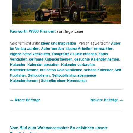
Kenworth W900 Photoart
von Ingo Laue
Veröffentlicht unter
Ideen und Inspiration
|
Verschlagwortet mit
Autor
im Verlag werden
,
Autor werden
,
eigene Arbeiten vermarkten
,
eigene Fotos verkaufen
,
Fotografie zu Geld machen
,
Fotos
verkaufen
,
gefragte Kalenderthemen
,
gesuchte Kalenderthemen
,
Kalender
,
Kalender gestalten
,
Kalender verkaufen
,
Kalenderthemen
,
mit Fotos Geld verdienen
,
schöne Kalender
,
Self
Publisher
,
Selfpublisher
,
Selfpublishing
,
spannende
Kalenderthemen
|
Schreibe einen Kommentar
Beitragsnavigation
←
Ältere Beiträge
Neuere Beiträge
→
Vom Bild zum Wohnaccessoire: So entstehen unsere